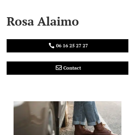
Rosa Alaimo
06 16 25 27 27


Contact